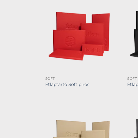
SOFT
SOFT
Étlaptartó Soft piros
Étlap