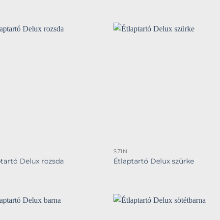
SZÍN
ptartó Delux rozsda
Étlaptartó Delux szürke