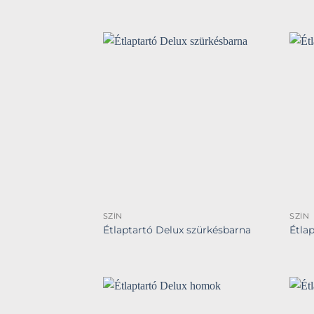
SZÍN
SZÍN
Étlaptartó Delux szürkésbarna
Étla