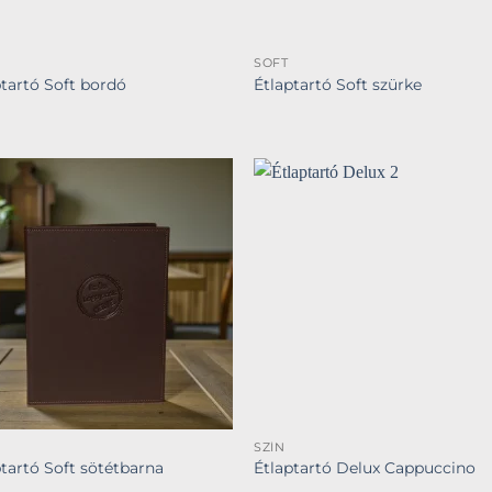
SOFT
ptartó Soft bordó
Étlaptartó Soft szürke
SZÍN
ptartó Soft sötétbarna
Étlaptartó Delux Cappuccino