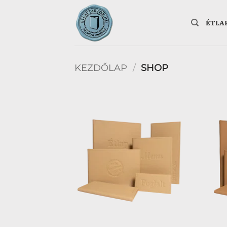
Skip
to
ÉTLA
content
KEZDŐLAP
/
SHOP