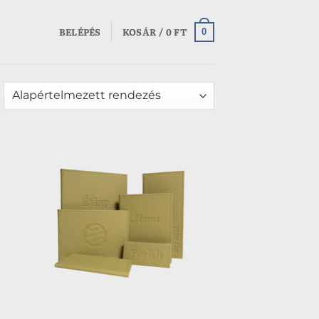
BELÉPÉS
KOSÁR /
0
FT
0