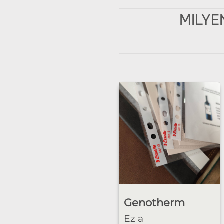
MILYE
Genotherm
Ez a