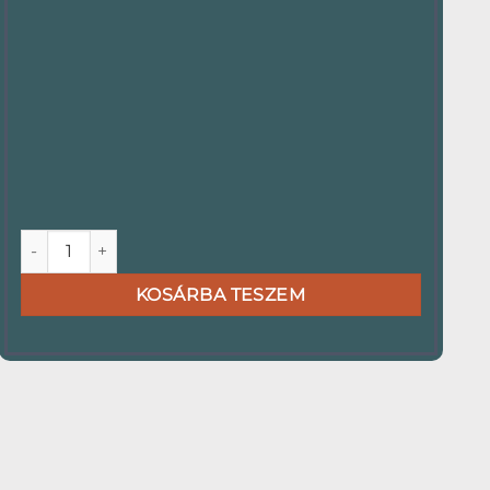
Étlaptartó Delux szürke mennyiség
KOSÁRBA TESZEM