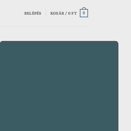
BELÉPÉS
KOSÁR /
0
FT
0