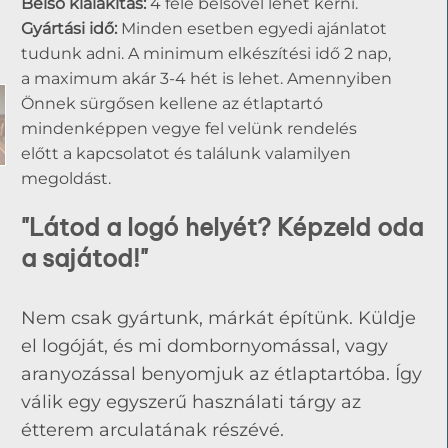
Belső kialakítás:
4 féle belsővel lehet kérni.
Gyártási idő:
Minden esetben egyedi ajánlatot
tudunk adni. A minimum elkészítési idő 2 nap,
a maximum akár 3-4 hét is lehet. Amennyiben
Önnek sürgősen kellene az étlaptartó
mindenképpen vegye fel velünk rendelés
előtt a kapcsolatot és találunk valamilyen
megoldást.
"Látod a logó helyét? Képzeld oda
a sajátod!"
Nem csak gyártunk, márkát építünk. Küldje
el logóját, és mi dombornyomással, vagy
aranyozással benyomjuk az étlaptartóba. Így
válik egy egyszerű használati tárgy az
étterem arculatának részévé.