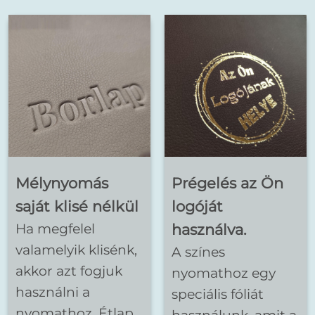
Mélynyomás
Prégelés
az Ön
saját klisé nélkül
logóját
Ha megfelel
használva.
valamelyik klisénk,
A színes
akkor azt fogjuk
nyomathoz egy
használni a
speciális fóliát
nyomathoz. Étlap,