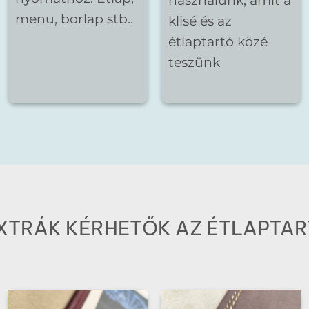
használunk, amit a
menu, borlap stb..
klisé és az
étlaptartó közé
teszünk
EXTRÁK KÉRHETŐK AZ ÉTLAPTA