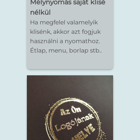
Mélynyomás saját klisé
nélkül
Ha megfelel valamelyik
klisénk, akkor azt fogjuk
használni a nyomathoz.
Étlap, menu, borlap stb..