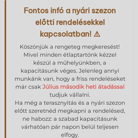
Skip
Fontos infó a nyári szezon
to
content
előtti rendelésekkel
kapcsolatban! ⚠️
Köszönjük a rengeteg megkeresést!
Mivel minden étlaptartónk kézzel
készül a műhelyünkben, a
kapacitásunk véges. Jelenleg annyi
munkánk van, hogy a friss rendeléseket
már csak
Július második heti átadással
tudjuk vállalni.
Ha még a terasznyitás és a nyári szezon
előtt szeretnéd megkapni a rendelésed,
ne habozz: a szabad kapacitásunk
várhatóan pár napon belül teljesen
elfogy.