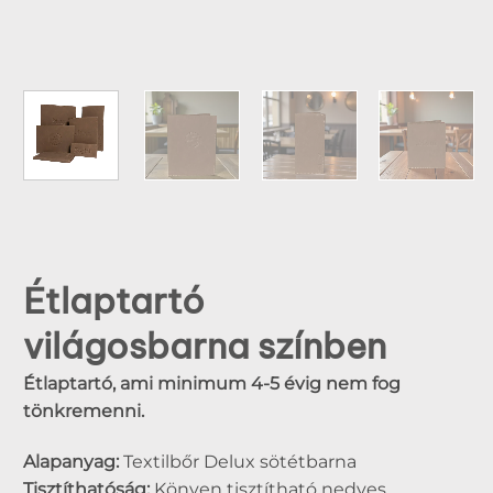
Étlaptartó
világosbarna színben
Étlaptartó, ami minimum 4-5 évig nem fog
tönkremenni.
Alapanyag:
Textilbőr Delux sötétbarna
Tisztíthatóság:
Könyen tisztítható nedves