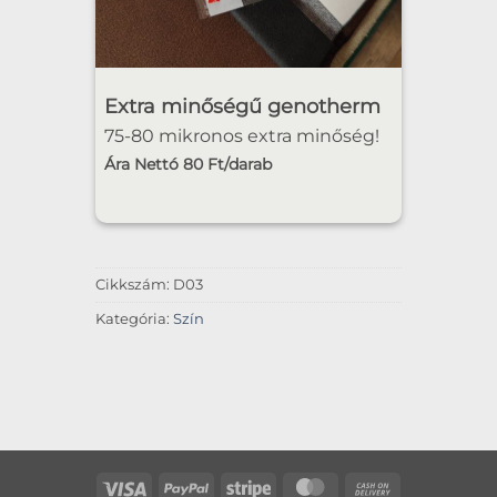
Extra minőségű genotherm
75-80 mikronos extra minőség!
Ára Nettó 80 Ft/darab
Cikkszám:
D03
Kategória:
Szín
Visa
PayPal
Stripe
MasterCard
Cash